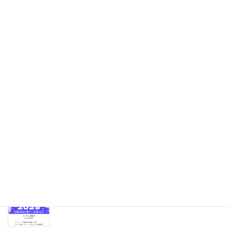
機能性ディスペプシア歴10年の私が教えるオススメの栄養摂取法
2022年2月15日
最近の投稿
12月・1月の創作イラスト
2026年2月2日
【出店のお知らせ】WEBコミ同人祭
2025年12月27日