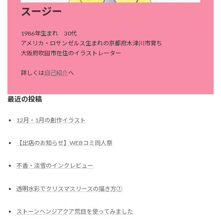
スージー
1986年生まれ 30代
アメリカ・ロサンゼルス生まれの京都府木津川市育ち
大阪府吹田市在住のイラストレーター
詳しくは
自己紹介
へ
最近の投稿
12月・1月の創作イラスト
【出店のお知らせ】WEBコミ同人祭
不香・淡雪のインクレビュー
透明水彩でクリスマスリースの描き方①
ストーンヘンジアクア荒目を使ってみました