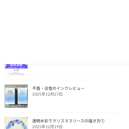
定
定
定
稿
ペ
ペ
ペ
最近の投稿
ー
ー
ー
の
ジ
ジ
ジ
ペ
12月・1月の創作イラスト
2026年2月2日
ー
ジ
送
【出店のお知らせ】WEBコミ同人祭
り
2025年12月27日
不香・淡雪のインクレビュー
2025年12月27日
透明水彩でクリスマスリースの描き方①
2025年12月19日