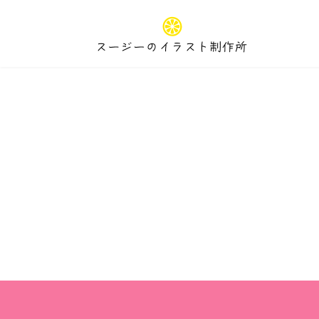
コ
ナ
ン
ビ
テ
ゲ
ン
ー
ツ
シ
へ
ョ
ス
ン
キ
に
ッ
移
プ
動