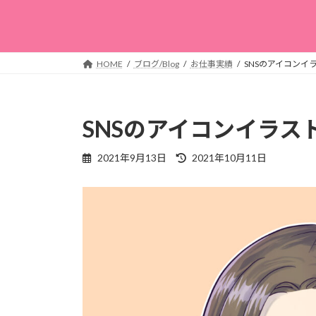
HOME
ブログ/Blog
お仕事実績
SNSのアイコンイ
SNSのアイコンイラス
最
2021年9月13日
2021年10月11日
終
更
新
日
時
: