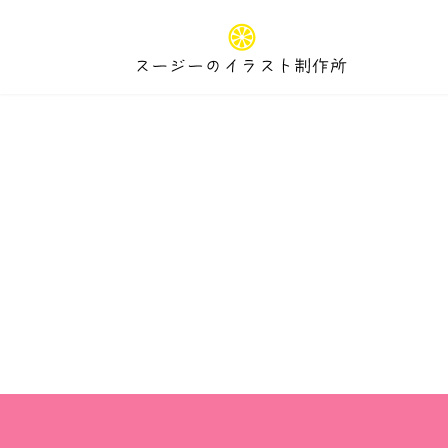
コ
ナ
ン
ビ
テ
ゲ
ン
ー
ツ
シ
へ
ョ
ス
ン
キ
に
ッ
移
プ
動