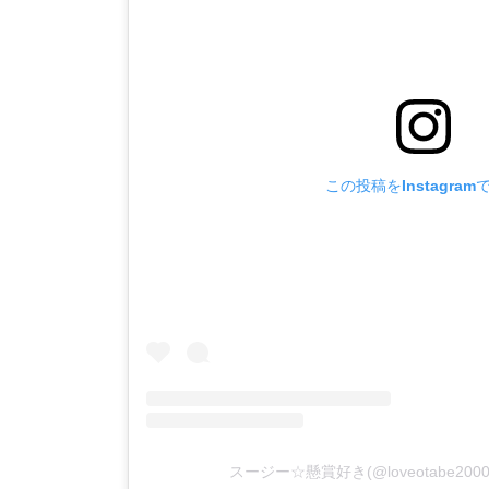
この投稿をInstagram
スージー☆懸賞好き(@loveotabe2