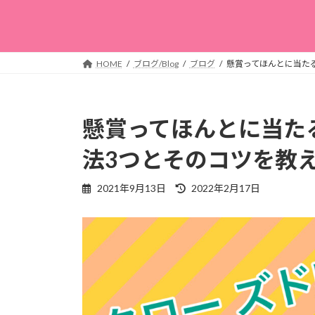
HOME
ブログ/Blog
ブログ
懸賞ってほんとに当た
懸賞ってほんとに当た
法3つとそのコツを教
最
2021年9月13日
2022年2月17日
終
更
新
日
時
: