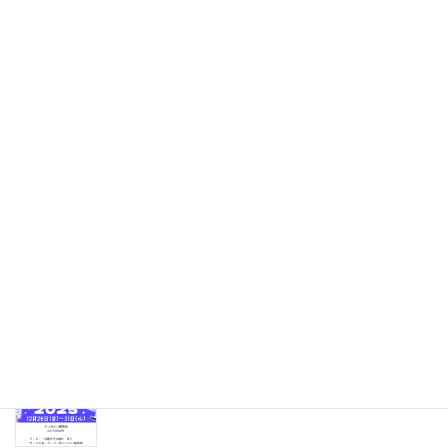
こんにちは、イラストレーターのスージーで
す。 今回はiHerbで購入したレチノールセラム
についてレビューしていきたいと思います。※
こちらの商品は、現在iHerbでは取り扱いが終
了していますのでご注意ください。 初めての美
[…]
続きを読む
最近の投稿
12月・1月の創作イラスト
2026年2月2日
【出店のお知らせ】WEBコミ同人祭
2025年12月27日