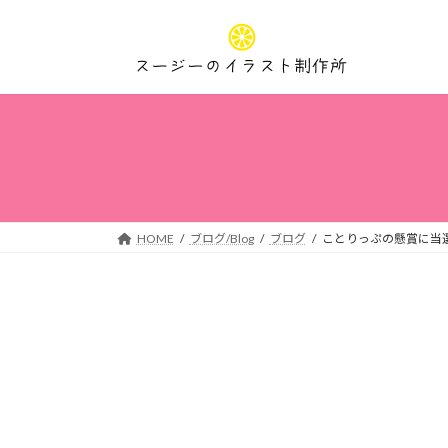
コ
ナ
ン
ビ
テ
ゲ
ン
ー
ツ
シ
へ
ョ
ス
ン
キ
に
ッ
移
プ
動
HOME
ブログ/Blog
ブログ
ことりっぷの懸賞に当