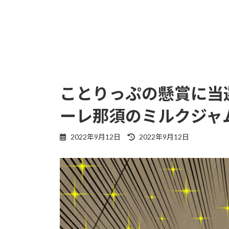
ことりっぷの懸賞に当
ーレ那須のミルクジャ
最
2022年9月12日
2022年9月12日
終
更
新
日
時
: