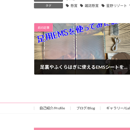
懸賞
雑誌懸賞
星野リゾート
タグ
前の記事
足裏やふくらはぎに使えるEMSシートを購入してみた結果、むくみに効果がありすぎた話
2022年9月11日
自己紹介/Profile
ブログ/Blog
ギャラリー/Gall