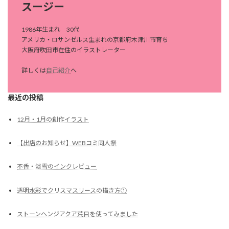
スージー
1986年生まれ 30代
アメリカ・ロサンゼルス生まれの京都府木津川市育ち
大阪府吹田市在住のイラストレーター
詳しくは
自己紹介
へ
最近の投稿
12月・1月の創作イラスト
【出店のお知らせ】WEBコミ同人祭
不香・淡雪のインクレビュー
透明水彩でクリスマスリースの描き方①
ストーンヘンジアクア荒目を使ってみました