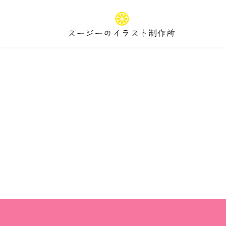
コ
ナ
ン
ビ
テ
ゲ
ン
ー
ツ
シ
へ
ョ
ス
ン
キ
に
ッ
移
プ
動