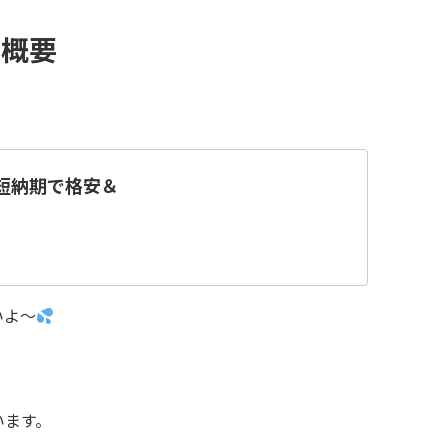
の概要
 短納期で格安＆
いよ～
います。