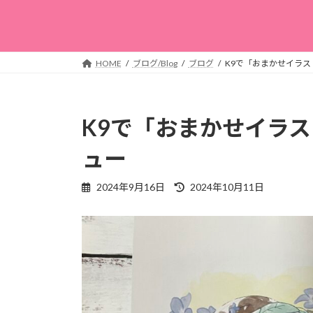
HOME
ブログ/Blog
ブログ
K9で「おまかせイラス
K9で「おまかせイラス
ュー
最
2024年9月16日
2024年10月11日
終
更
新
日
時
: