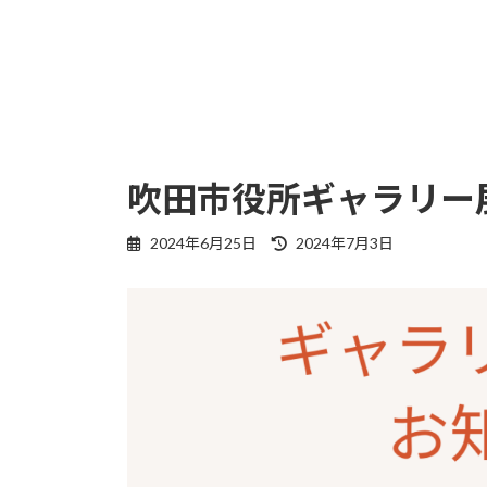
吹田市役所ギャラリー
最
2024年6月25日
2024年7月3日
終
更
新
日
時
: