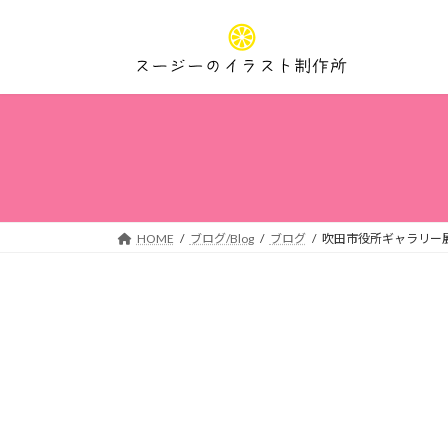
コ
ナ
ン
ビ
テ
ゲ
ン
ー
ツ
シ
へ
ョ
ス
ン
キ
に
ッ
移
プ
動
HOME
ブログ/Blog
ブログ
吹田市役所ギャラリー